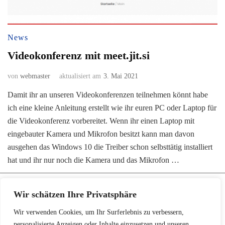
News
Videokonferenz mit meet.jit.si
von
webmaster
aktualisiert am
3. Mai 2021
Damit ihr an unseren Videokonferenzen teilnehmen könnt habe
ich eine kleine Anleitung erstellt wie ihr euren PC oder Laptop für
die Videokonferenz vorbereitet. Wenn ihr einen Laptop mit
eingebauter Kamera und Mikrofon besitzt kann man davon
ausgehen das Windows 10 die Treiber schon selbsttätig installiert
hat und ihr nur noch die Kamera und das Mikrofon …
Wir verwendet Cookies für alles Mögliche (Werbung, Google, Facebook, NSA ...).
Wir schätzen Ihre Privatsphäre
Auf Grund der Datenschutz-Grundverordnung ist Ihre freiwillige Zustimmung zu
unserer Datenschutz-Vereinbarung notwendig. Bitte erklären Sie diese durch
Wir verwenden Cookies, um Ihr Surferlebnis zu verbessern,
personalisierte Anzeigen oder Inhalte einzusetzen und unseren
Zustimmung