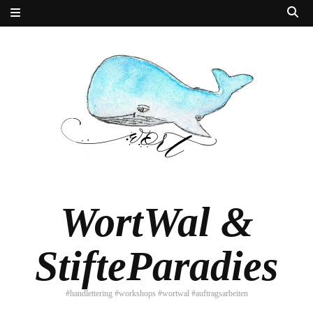
WortWal &
StifteParadies
#handlettering #workshops #wortwal #auftragsarbeiten