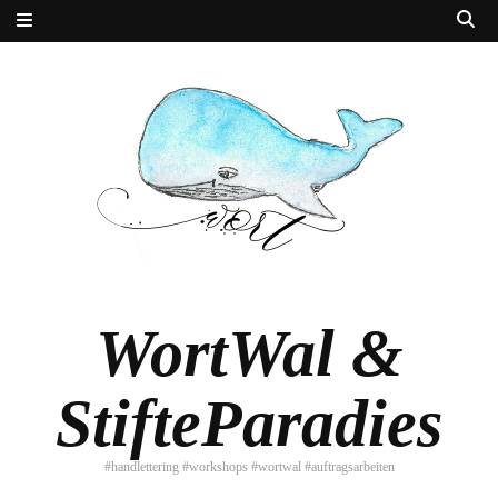
WortWal &
StifteParadies
#handlettering #workshops #wortwal #auftragsarbeiten