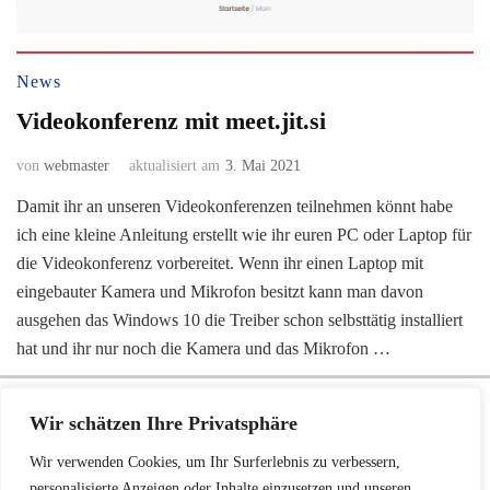
News
Videokonferenz mit meet.jit.si
von
webmaster
aktualisiert am
3. Mai 2021
Damit ihr an unseren Videokonferenzen teilnehmen könnt habe
ich eine kleine Anleitung erstellt wie ihr euren PC oder Laptop für
die Videokonferenz vorbereitet. Wenn ihr einen Laptop mit
eingebauter Kamera und Mikrofon besitzt kann man davon
ausgehen das Windows 10 die Treiber schon selbsttätig installiert
hat und ihr nur noch die Kamera und das Mikrofon …
Wir verwendet Cookies für alles Mögliche (Werbung, Google, Facebook, NSA ...).
Wir schätzen Ihre Privatsphäre
Auf Grund der Datenschutz-Grundverordnung ist Ihre freiwillige Zustimmung zu
unserer Datenschutz-Vereinbarung notwendig. Bitte erklären Sie diese durch
Wir verwenden Cookies, um Ihr Surferlebnis zu verbessern,
personalisierte Anzeigen oder Inhalte einzusetzen und unseren
Zustimmung