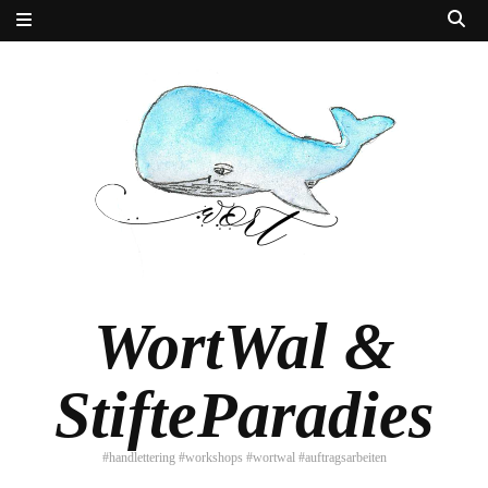
WortWal &
StifteParadies
#handlettering #workshops #wortwal #auftragsarbeiten