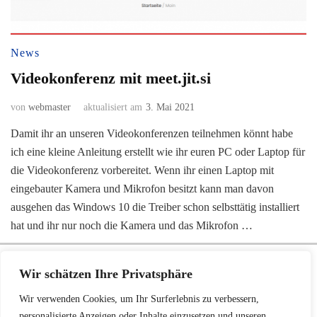
News
Videokonferenz mit meet.jit.si
von
webmaster
aktualisiert am
3. Mai 2021
Damit ihr an unseren Videokonferenzen teilnehmen könnt habe
ich eine kleine Anleitung erstellt wie ihr euren PC oder Laptop für
die Videokonferenz vorbereitet. Wenn ihr einen Laptop mit
eingebauter Kamera und Mikrofon besitzt kann man davon
ausgehen das Windows 10 die Treiber schon selbsttätig installiert
hat und ihr nur noch die Kamera und das Mikrofon …
Wir verwendet Cookies für alles Mögliche (Werbung, Google, Facebook, NSA ...).
Wir schätzen Ihre Privatsphäre
Auf Grund der Datenschutz-Grundverordnung ist Ihre freiwillige Zustimmung zu
unserer Datenschutz-Vereinbarung notwendig. Bitte erklären Sie diese durch
Wir verwenden Cookies, um Ihr Surferlebnis zu verbessern,
personalisierte Anzeigen oder Inhalte einzusetzen und unseren
Zustimmung