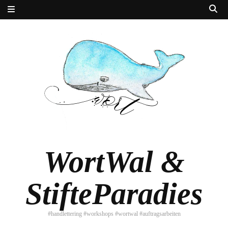
WortWal &
StifteParadies
#handlettering #workshops #wortwal #auftragsarbeiten